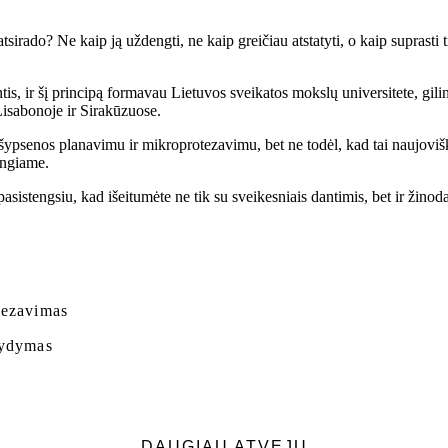
irado? Ne kaip ją uždengti, ne kaip greičiau atstatyti, o kaip suprasti 
antis, ir šį principą formavau Lietuvos sveikatos mokslų universitete, gi
 Lisabonoje ir Sirakūzuose.
senos planavimu ir mikroprotezavimu, bet ne todėl, kad tai naujoviška,
vengiame.
istengsiu, kad išeitumėte ne tik su sveikesniais dantimis, bet ir žino
otezavimas
gydymas
DAUGIAU ATVEJŲ