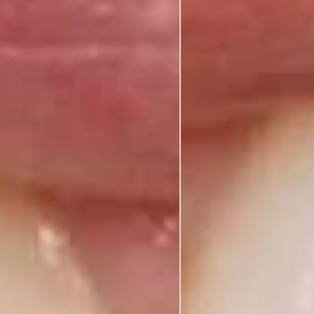
c Dentistry“
s
r protezavimo metodai“
 gydytų dantų atstatymas bemetaliais stiklo pluošto kultiniais kaištiniais
iltinių ir priekinių dantų išvedimo kelio atkūrimas kompozitais“
ėlimas su pavaškavimu ir be jo“
oromandibular Disorders Unravelled“