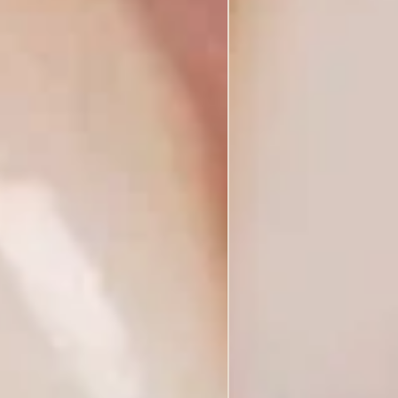
andikaulio sąnario sutrikimais diagnostika ir gydymas“
chanikos ir estetikos atkūrimas. Stiklo ir cirkonio oksido keramika. Mik
ymas po endodontinio gydymo“
ktūra® in Lab & Clinic“
abona, Portugalija
ų vainiko prailginimas ir restauracinis gydymas priekinių dantų srityje“