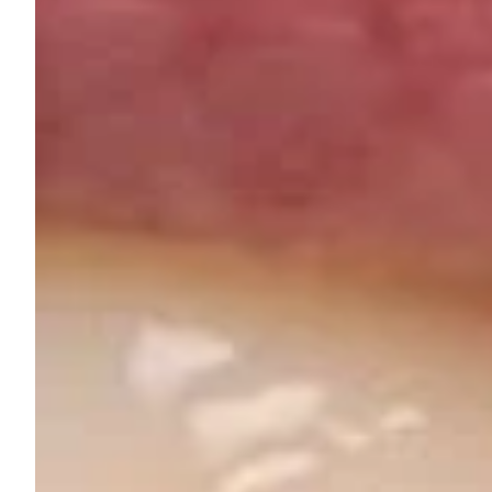
„Millennials Boot Camp, powered by João Borges Aestheti
2018 m.
10-asis Tarptautinis Baltijos ortodontų asociacijos kongresa
2018 m.
Tarptautinis kongresas „Šiuolaikiniai dantų implantacijos i
2018 m.
Teoriniai, demonstraciniai ir praktiniai kursai „Endodontiškai
2019 m.
Teoriniai, demonstraciniai ir praktiniai kursai „Tiesioginis 
2019 m.
Teoriniai, demonstraciniai ir praktiniai kursai „Sąkandžio k
2019 m.
Tarptautinis kongresas „6th BSCOSO Spring Course: Temp