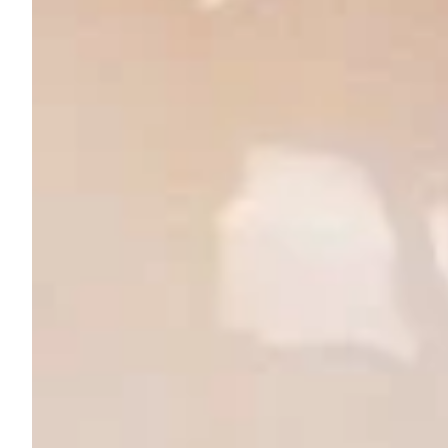
2019 m.
Seminaras „Ortodontinių pacientų su smilkininio apatinio ž
2019 m.
Teoriniai, demonstraciniai ir praktiniai kursai „Dantų biome
2020 m.
Praktiniai ir teoriniai kursai „Taisyklingas danties atstat
2020 m.
Trijų dienų praktiniai ir teoriniai kursai „Dentalinė archite
2021 m.
Clinical Residency „International Advanced Dentistry“, Lis
2021 m.
Teoriniai ir praktiniai kursai „Balta-raudona. Estetinis dant
2021 m.