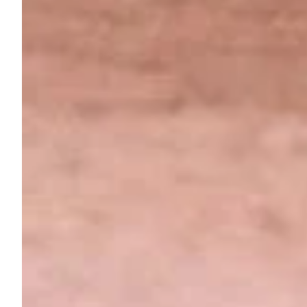
Pranešimas konferencijoje „Naujovės ir aktualijos odontolo
2015 m.
Teoriniai ir praktiniai kursai „Estetinis priekinių ir krūmi
EverX ir tiesioginiu užklotu“
2015 m.
Teoriniai kursai „Didelių danties vainiko defektų restauravim
2015 m.
SHOFU seminaras „Raktas į sėkmingą estetinę restauraciją
2015 m.
Teoriniai ir praktiniai kursai „Diastemos ir lateralinių kand
2015 m.
Teoriniai kursai „Estetinių tiesioginių dantų restauracijų asp
2015 m.