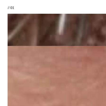
// 01
Prieš
Po
Šypsena atkurta keramikos vainikėliais ir laminatėmis, koreguojant
// 02
Prieš
Po
Atlikta kompleksinė dantų rekonstrukcija – šoniniai dantys atkurt
ir natūrali šypsenos estetika.
kvalifikacijos ir tobulinimasis
2014 m.
Konferencija „Naujovės ir aktualijos odontologo praktikoje
2014 m.