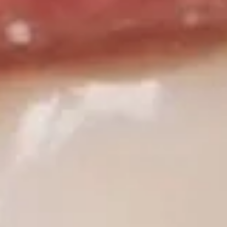
 įklotais“