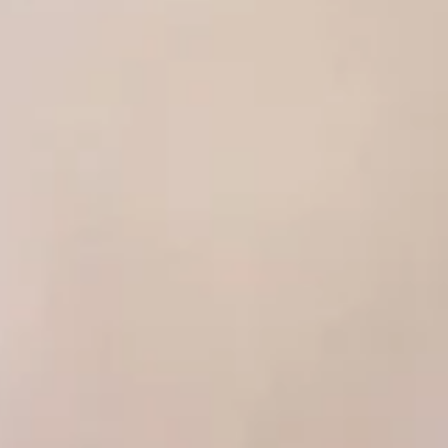
roprotezavimas: laminatės, užklotai, vainikėliai“