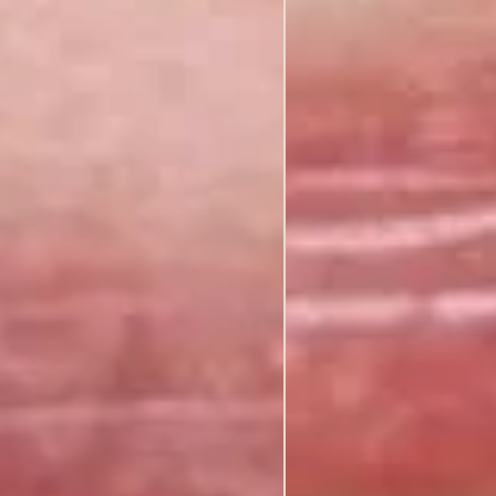
ymas, sąkandį keliant kompozitais“
and Aesthetic Dentistry (SEPES), Bilbao, Ispanija
mann
 Implant Dentistry
al Scientific Meeting – SEPES 47th Annual Congress Joint Meeting, M
iscoloration in Aesthetic Zone“
d Española de Odontología Conservadora y Esthética (SEOC)