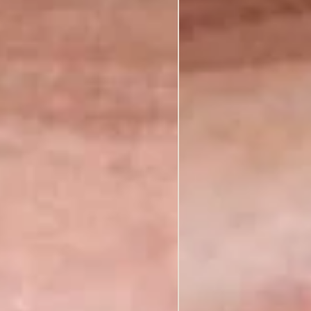
go praktikoje“: Management of Practical Oral Hygiene Skills and Motiv
nių dantų restauravimas kompozitais ir stiklojonomerais. Endodontiškai 
as stiklo pluošto kaiščiais ir kompozitais“
“
žių formos korekcija. Drėgmės izoliacija. Spalvą pakeitusio danties kore
ektai“