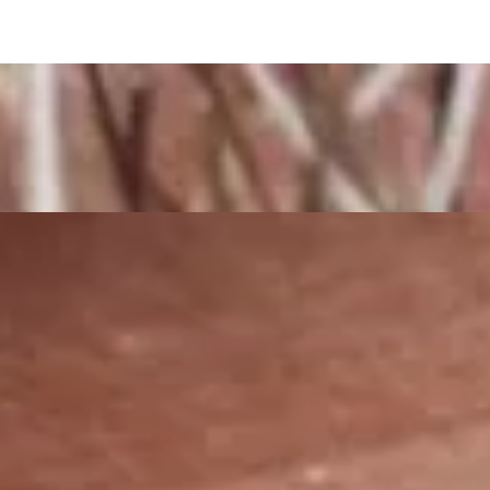
ika ir funkcija.
laminatėmis. Atkurta kramtymo funkcija, harmoninga šypsenos linija