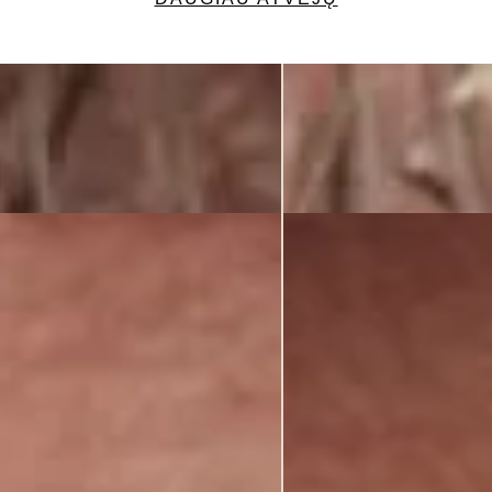
 senų plombų nulemtus estetinius trūkumus. Atkurta natūrali dantų estet
i keramikos užklotais ir vainikėliais, priekiniai – bemetalės keramikos 
“, Palanga, Lietuva