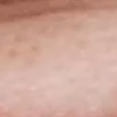
ation in Children and Adolescents (Palanga, Lietuva)
gydyto krūminio danties restauravimas stiklopluošto kompozitu
kcija“