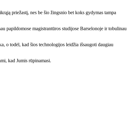
tikrąją priežastį, nes be šio žingsnio bet koks gydymas tampa
linau papildomose magistrantūros studijose Barselonoje ir tobulinau
 o todėl, kad šios technologijos leidžia išsaugoti daugiau
dami, kad Jumis rūpinamasi.