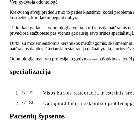
Vyr. gydytoja odontologė
Kiekvieną atvejį pradedu nuo to paties klausimo: kodėl problema ats
kosmetika, kuri laikui bėgant nubyra.
Tikiu, kad geriausia odontologija yra ta, kuri tausoja natūralius d
privačiose stažuotėse pas vienus geriausių savo srities specialistų
Dirbu su moderniausiomis keramikos medžiagomis, skaitmeniniu šyp
natūralaus danties. Geriausia restauracija dažnai yra ta, kurios iš
Odontologija man yra profesija, o gydymas — pašaukimas, todėl pas
specializacija
Visos burnos restauracija ir estetinis pr
Dantų nudilimų ir sąkandžio problemų 
Pacientų šypsenos