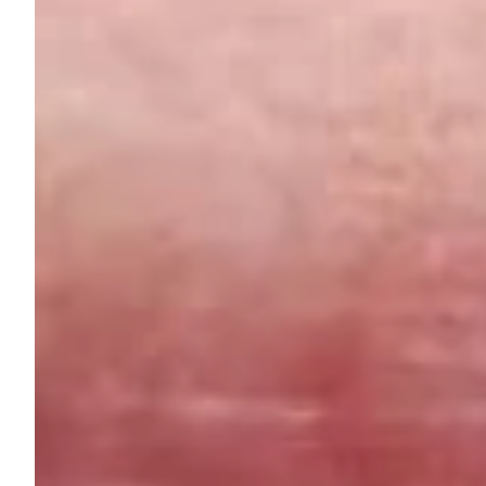
Teoriniai ir demonstraciniai kursai „Nudilusių dantų atstat
2016 m.
46th Annual Congress of Spanish Society of Prosthodontic 
2017 m.
Simposio Periodoncia & Implantes. UIC Barcelona–Strau
2017 m.
The 3rd International Symposium: Esthetic, Restorative and
2017 m.
EAO (European Association of Osseointegration) 26th Annu
2017 m.
Pranešimas EAO–SEPES kongrese: „Management of Teeth D
2018 m.
XXII Congreso Nacional y IX Internacional de la Socieda
2018 m.