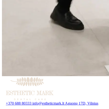
+370 688 80333
info@estheticmark.lt
Aguonų 17D, Vilnius