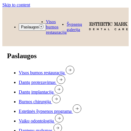
Skip to content
Visos
Šypsenų
burnos
Paslaugos
galerija
restauracija
Paslaugos
Visos burnos restauracija
Dantų protezavimas
Dantų implantacija
Burnos chirurgija
Estetinės šypsenos programa
Vaikų odontologija
Dantenų gydymas