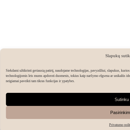
Slapukų suti
Siekdami užtikrinti geriausią patirtį, naudojame technologijas, pavyzdžiui, slapukus, kurios 
technologijomis leis mums apdoroti duomenis, tokius kaip naršymo elgsena ar unikalūs ident
neigiamai paveikti tam tikras funkcijas ir ypatybes.
Sutinku
Pasirinkim
Privatumo poli