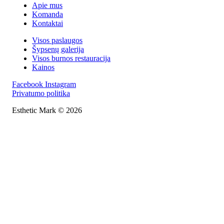
Apie mus
Komanda
Kontaktai
Visos paslaugos
Šypsenų galerija
Visos burnos restauracija
Kainos
Facebook
Instagram
Privatumo politika
Esthetic Mark © 2026