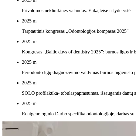
2025 m.
Privalomos neklinikinės valandos. Etika,teisė ir lyderystė
2025 m.
Tarptautinis kongresas ,,Odontologijos kompasas 2025″
2025 m.
Kongresas ,,Baltic days of dentistry 2025”: burnos ligos ir 
2025 m.
Periodonto ligų diagnozavimo valdymas burnos higienisto p
2025 m.
SOLO profilaktika- tobulaspaprastumas, išsaugantis dantų s
2025 m.
Rentgenologinio Darbo specifika odontologijoje, darbas su d