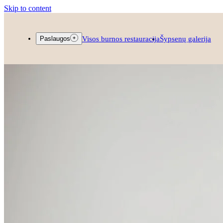
Skip to content
Visos burnos restauracija
Šypsenų galerija
Paslaugos