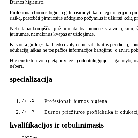
Burnos higienistė
Profesionali burnos higiena gali pasirodyti kaip neįpareigojanti pr
riziką, pastebėti pirmuosius uždegimo požymius ir užkirsti kelią 
Net ir labai kruopščiai prižiūrint dantis namuose, yra vietų, kurių
jautrumas, nemalonus kvapas ar uždegimas.
Kas nėra girdėjęs, kad reikia valyti dantis du kartus per dieną, naud
edukaciją laikau ne tos pačios informacijos kartojimu, o atviru po
Higienistė turi vieną retą privilegiją odontologijoje — galimybę ma
nebėra.
specializacija
Profesionali burnos higiena
Burnos priežiūros profilaktika ir edukaci
kvalifikacijos ir tobulinimasis