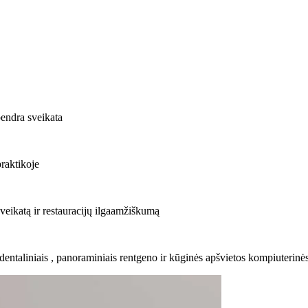
bendra sveikata
raktikoje
veikatą ir restauracijų ilgaamžiškumą
entaliniais , panoraminiais rentgeno ir kūginės apšvietos kompiuterinės