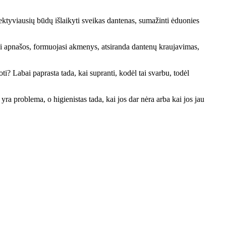
efektyviausių būdų išlaikyti sveikas dantenas, sumažinti ėduonies
iasi apnašos, formuojasi akmenys, atsiranda dantenų kraujavimas,
oti? Labai paprasta tada, kai supranti, kodėl tai svarbu, todėl
yra problema, o higienistas tada, kai jos dar nėra arba kai jos jau