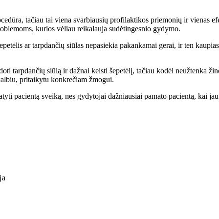
ocedūra, tačiau tai viena svarbiausių profilaktikos priemonių ir vienas 
problemoms, kurios vėliau reikalauja sudėtingesnio gydymo.
 šepetėlis ar tarpdančių siūlas nepasiekia pakankamai gerai, ir ten kaup
oti tarpdančių siūlą ir dažnai keisti šepetėlį, tačiau kodėl neužtenka žin
kalbiu, pritaikytu konkrečiam žmogui.
tyti pacientą sveiką, nes gydytojai dažniausiai pamato pacientą, kai jau 
ja