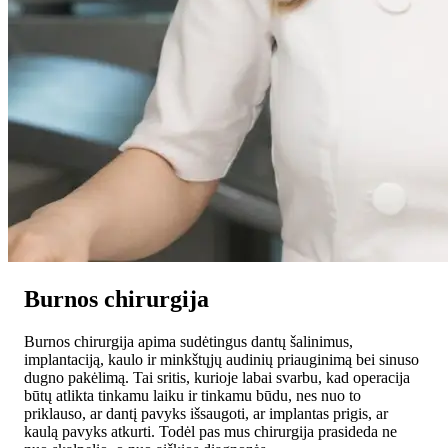
Burnos chirurgija
Burnos chirurgija apima sudėtingus dantų šalinimus,
implantaciją, kaulo ir minkštųjų audinių priauginimą bei sinuso
dugno pakėlimą. Tai sritis, kurioje labai svarbu, kad operacija
būtų atlikta tinkamu laiku ir tinkamu būdu, nes nuo to
priklauso, ar dantį pavyks išsaugoti, ar implantas prigis, ar
kaulą pavyks atkurti. Todėl pas mus chirurgija prasideda ne