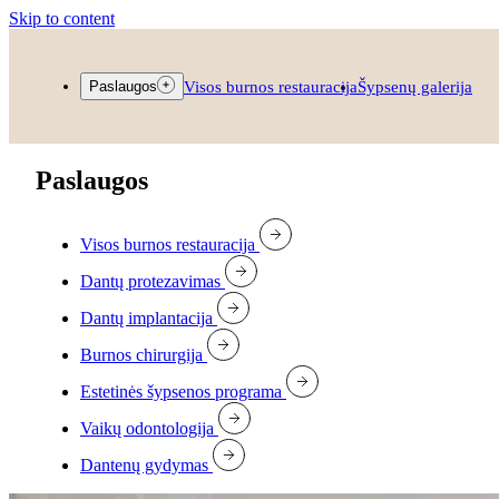
Skip to content
Visos burnos restauracija
Šypsenų galerija
Paslaugos
Paslaugos
Visos burnos restauracija
Dantų protezavimas
Dantų implantacija
Burnos chirurgija
Estetinės šypsenos programa
Vaikų odontologija
Dantenų gydymas