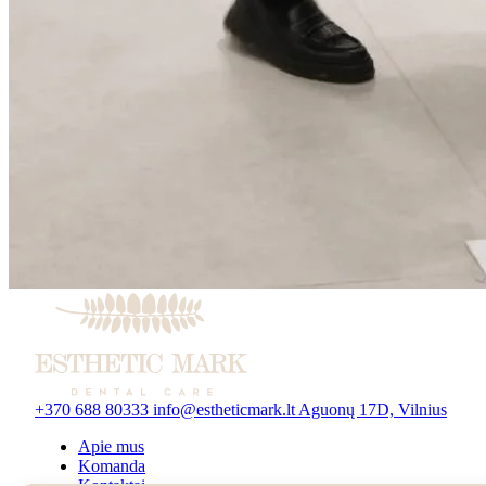
+370 688 80333
info@estheticmark.lt
Aguonų 17D, Vilnius
Apie mus
Komanda
Kontaktai