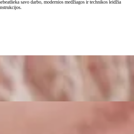
ba nebeatlieka savo darbo, modernios medžiagos ir technikos leidžia
nstrukcijos.
ntų ir implantų. Atkurta harmoninga šypsena, jos simetrija ir
ų ir implantų. Atkurta harmoninga šypsena ir pageidautas dantų