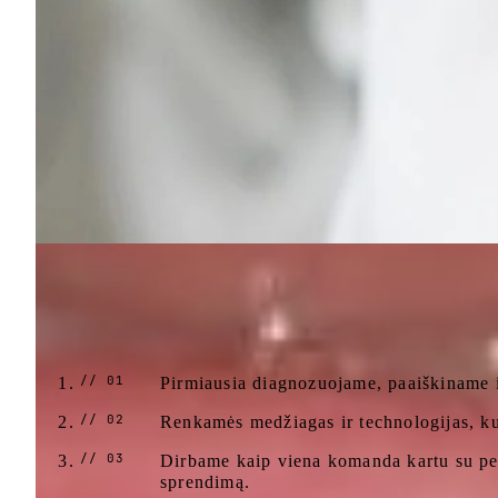
Mūsų gydymo filosofija
Pirmiausia diagnozuojame, paaiškiname i
Renkamės medžiagas ir technologijas, kur
Dirbame kaip viena komanda kartu su per
sprendimą.