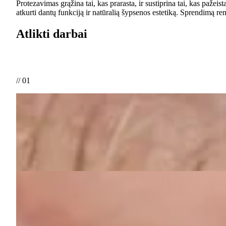
Protezavimas grąžina tai, kas prarasta, ir sustiprina tai, kas pažei
atkurti dantų funkciją ir natūralią šypsenos estetiką. Sprendimą re
Atlikti darbai
// 01
Prieš
Po
Dėl senų metalo keramikos restauracijų, išreikšto dantų dilimo ir 
visavertė kramtymo funkcija.
// 02
Prieš
Po
Pacientei pageidaujant šviesesnės šypsenos, senos metalo keramiko
atspalvis.