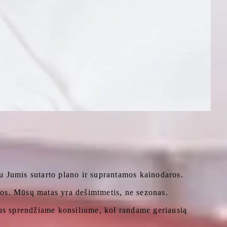
 Jumis sutarto plano ir suprantamos kainodaros.
sios. Mūsų matas yra dešimtmetis, ne sezonas.
jus sprendžiame konsiliume, kol randame geriausią