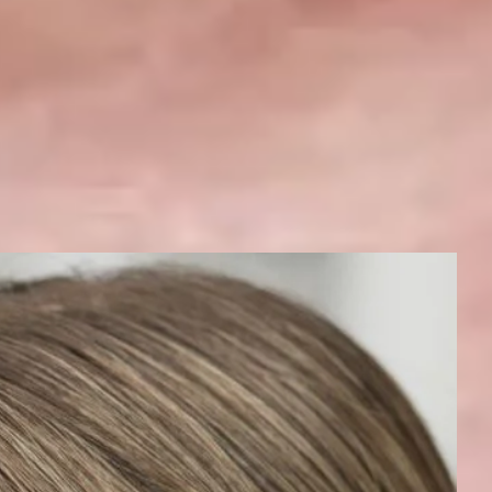
a pasiskirsto netolygiai. Laiku pradėtas protezavimas išsaugo ir