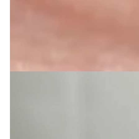
Kodėl į protezuojantį odontologą verta k
Pažeistas ar prarastas dantis savaime nelieka nepastebėtas: kaimyn
pačią šypseną, ir likusių dantų ilgaamžiškumą bei žandikaulio sąn
Mūsų gydymo filosofija