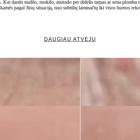
sta. Kai dantis nudilo, nuskilo, atsirado per didelis tarpas ar sena plom
nkamės pagal Jūsų situaciją, nuo subtilių laminačių iki visos burnos reko
DAUGIAU ATVEJŲ
asimetriškos šypsenos atliktas protezavimas keramikos vainikėliais ant da
s restauracijos pakeistos bemetalės keramikos restauracijomis ant dant