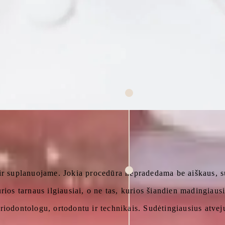
r suplanuojame. Jokia procedūra nepradedama be aiškaus, su
ios tarnaus ilgiausiai, o ne tas, kurios šiandien madingiau
iodontologu, ortodontu ir technikais. Sudėtingiausius atve