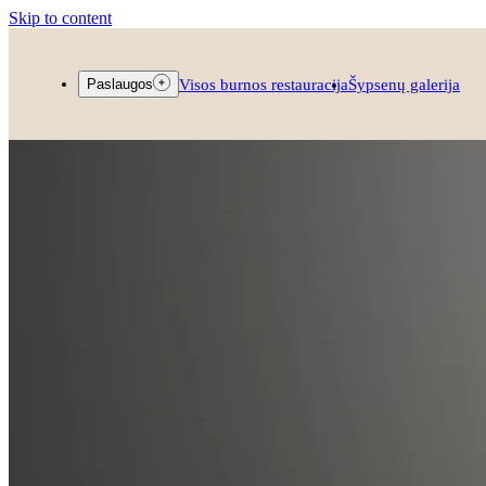
Skip to content
Visos burnos restauracija
Šypsenų galerija
Paslaugos