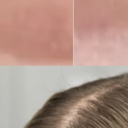
reiptis laiku?
iniai dantys pamažu ima slinkti, sąkandis prisitaiko, o kramtymo apkrov
ario pusiausvyrą.
REGISTRUOTIS KONSULTACIJAI