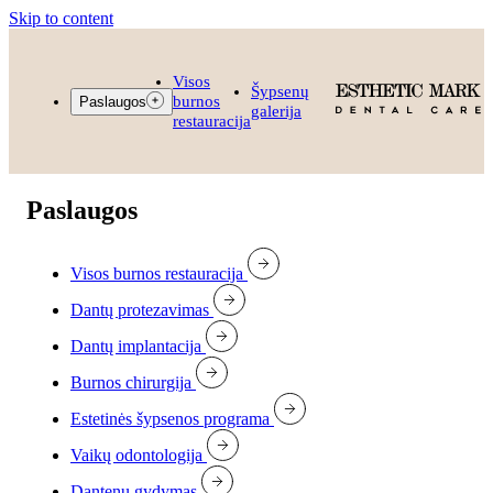
Skip to content
Visos
Šypsenų
burnos
Paslaugos
galerija
restauracija
Paslaugos
Visos burnos restauracija
Dantų protezavimas
Dantų implantacija
Burnos chirurgija
Estetinės šypsenos programa
Vaikų odontologija
Dantenų gydymas