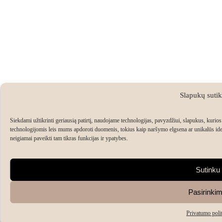
Slapukų suti
Siekdami užtikrinti geriausią patirtį, naudojame technologijas, pavyzdžiui, slapukus, kurios 
technologijomis leis mums apdoroti duomenis, tokius kaip naršymo elgsena ar unikalūs ident
neigiamai paveikti tam tikras funkcijas ir ypatybes.
Sutinku
Pasirinkim
Privatumo poli