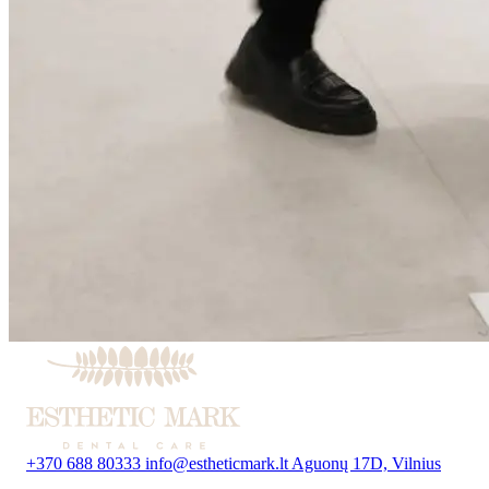
+370 688 80333
info@estheticmark.lt
Aguonų 17D, Vilnius