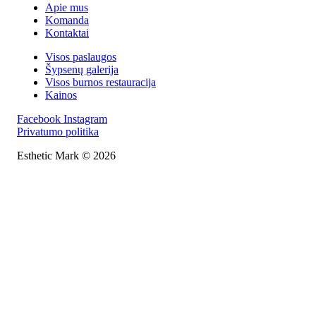
Apie mus
Komanda
Kontaktai
Visos paslaugos
Šypsenų galerija
Visos burnos restauracija
Kainos
Facebook
Instagram
Privatumo politika
Esthetic Mark © 2026