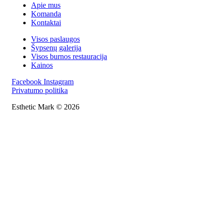
Apie mus
Komanda
Kontaktai
Visos paslaugos
Šypsenų galerija
Visos burnos restauracija
Kainos
Facebook
Instagram
Privatumo politika
Esthetic Mark © 2026