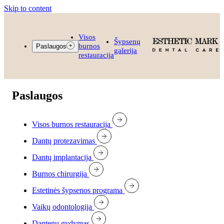
Skip to content
Visos
Šypsenų
burnos
Paslaugos
galerija
restauracija
Paslaugos
Visos burnos restauracija
Dantų protezavimas
Dantų implantacija
Burnos chirurgija
Estetinės šypsenos programa
Vaikų odontologija
Dantenų gydymas