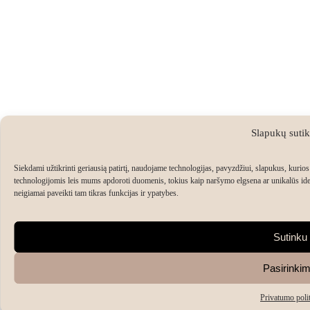
Slapukų suti
Siekdami užtikrinti geriausią patirtį, naudojame technologijas, pavyzdžiui, slapukus, kurios 
technologijomis leis mums apdoroti duomenis, tokius kaip naršymo elgsena ar unikalūs ident
neigiamai paveikti tam tikras funkcijas ir ypatybes.
Sutinku
Pasirinkim
Privatumo poli