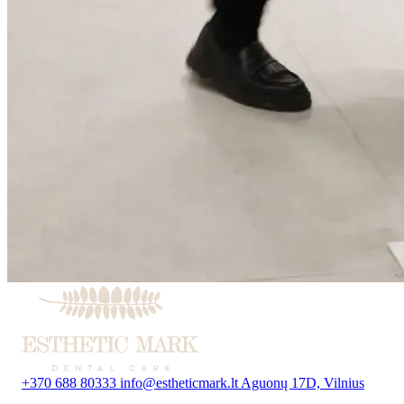
+370 688 80333
info@estheticmark.lt
Aguonų 17D, Vilnius